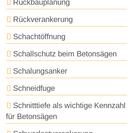
Rückbauplanung
Rückverankerung
Schachtöffnung
Schallschutz beim Betonsägen
Schalungsanker
Schneidfuge
Schnitttiefe als wichtige Kennzahl
für Betonsägen