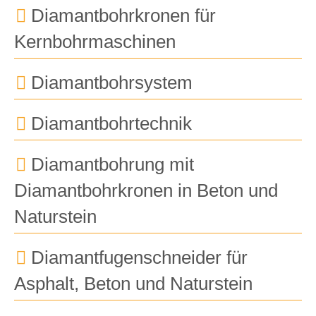
Diamantbohrkronen für
Kernbohrmaschinen
Diamantbohrsystem
Diamantbohrtechnik
Diamantbohrung mit
Diamantbohrkronen in Beton und
Naturstein
Diamantfugenschneider für
Asphalt, Beton und Naturstein