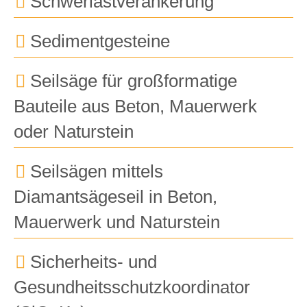
Schwerlastverankerung
Sedimentgesteine
Seilsäge für großformatige
Bauteile aus Beton, Mauerwerk
oder Naturstein
Seilsägen mittels
Diamantsägeseil in Beton,
Mauerwerk und Naturstein
Sicherheits- und
Gesundheitsschutzkoordinator