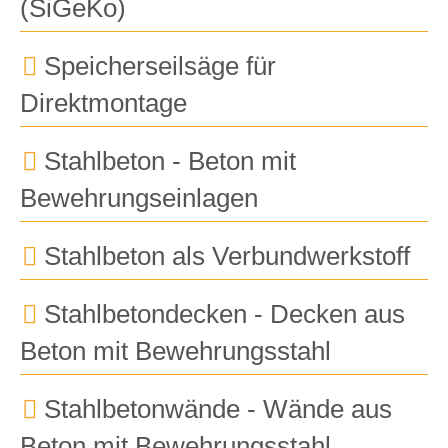
(SiGeKo)
Speicherseilsäge für
Direktmontage
Stahlbeton - Beton mit
Bewehrungseinlagen
Stahlbeton als Verbundwerkstoff
Stahlbetondecken - Decken aus
Beton mit Bewehrungsstahl
Stahlbetonwände - Wände aus
Beton mit Bewehrungsstahl