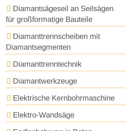
Diamantsägeseil an Seilsägen
für großformatige Bauteile
Diamanttrennscheiben mit
Diamantsegmenten
Diamanttrenntechnik
Diamantwerkzeuge
Elektrische Kernbohrmaschine
Elektro-Wandsäge