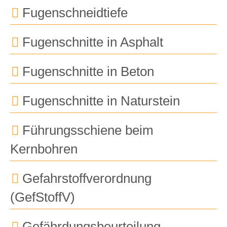
Fugenschneidtiefe
Fugenschnitte in Asphalt
Fugenschnitte in Beton
Fugenschnitte in Naturstein
Führungsschiene beim
Kernbohren
Gefahrstoffverordnung
(GefStoffV)
Gefährdungsbeurteilung