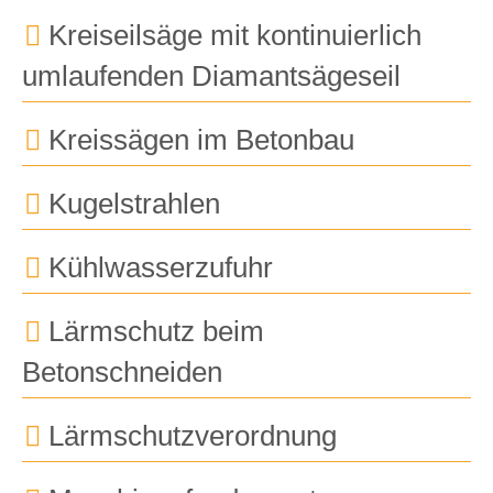
Kreiseilsäge mit kontinuierlich
umlaufenden Diamantsägeseil
Kreissägen im Betonbau
Kugelstrahlen
Kühlwasserzufuhr
Lärmschutz beim
Betonschneiden
Lärmschutzverordnung