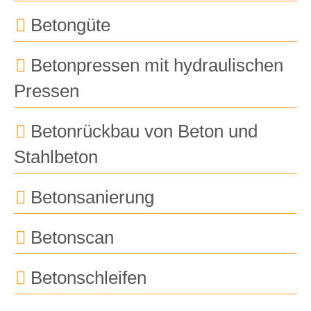
Betongüte
Betonpressen mit hydraulischen
Pressen
Betonrückbau von Beton und
Stahlbeton
Betonsanierung
Betonscan
Betonschleifen