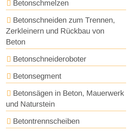
Betonschmelzen
Betonschneiden zum Trennen,
Zerkleinern und Rückbau von
Beton
Betonschneideroboter
Betonsegment
Betonsägen in Beton, Mauerwerk
und Naturstein
Betontrennscheiben