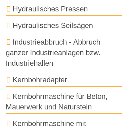
Hydraulisches Pressen
Hydraulisches Seilsägen
Industrieabbruch - Abbruch
ganzer Industrieanlagen bzw.
Industriehallen
Kernbohradapter
Kernbohrmaschine für Beton,
Mauerwerk und Naturstein
Kernbohrmaschine mit