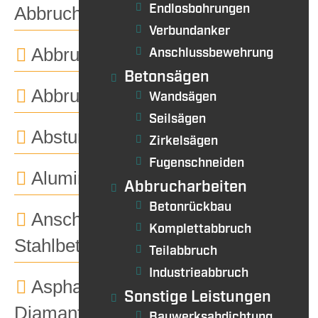
Endlosbohrungen
Abbrucharbeiten in Gebäuden
Verbundanker
Abbruchstatik
Anschlussbewehrung
Betonsägen
Abbruchzange
Wandsägen
Seilsägen
Absturzsicherung
Zirkelsägen
Fugenschneiden
Aluminium Leichtbau Portalkran
Abbrucharbeiten
Betonrückbau
Anschlussbewehrung in
Komplettabbruch
Stahlbeton
Teilabbruch
Industrieabbruch
Asphaltschneiden mit
Sonstige Leistungen
Diamantfugenschneider
Bauwerksabdichtung