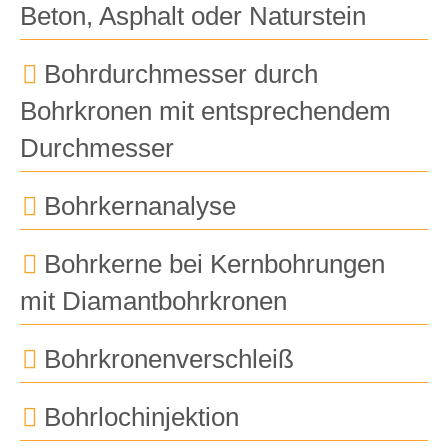
Beton, Asphalt oder Naturstein
Bohrdurchmesser durch
Bohrkronen mit entsprechendem
Durchmesser
Bohrkernanalyse
Bohrkerne bei Kernbohrungen
mit Diamantbohrkronen
Bohrkronenverschleiß
Bohrlochinjektion