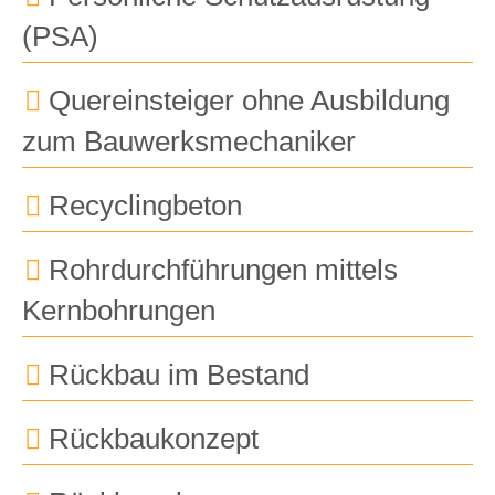
(PSA)
Quereinsteiger ohne Ausbildung
zum Bauwerksmechaniker
Recyclingbeton
Rohrdurchführungen mittels
Kernbohrungen
Rückbau im Bestand
Rückbaukonzept