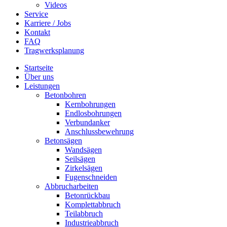
Videos
Service
Karriere / Jobs
Kontakt
FAQ
Tragwerksplanung
Startseite
Über uns
Leistungen
Betonbohren
Kernbohrungen
Endlosbohrungen
Verbundanker
Anschlussbewehrung
Betonsägen
Wandsägen
Seilsägen
Zirkelsägen
Fugenschneiden
Abbrucharbeiten
Betonrückbau
Komplettabbruch
Teilabbruch
Industrieabbruch