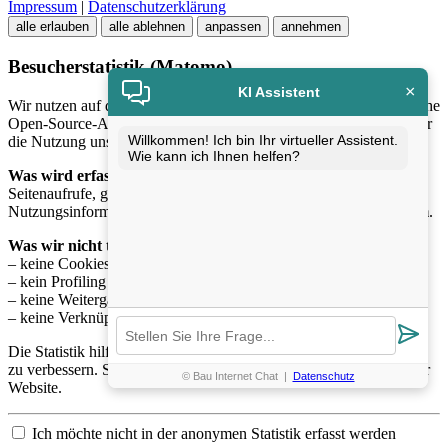
Impressum
|
Datenschutzerklärung
alle erlauben
alle ablehnen
anpassen
annehmen
Besucherstatistik (Matomo)
×
KI Assistent
Wir nutzen auf dieser Website
Matomo
, eine datenschutzfreundliche
Open-Source-Analyse-Software, um anonymisierte Statistiken über
Willkommen! Ich bin Ihr virtueller Assistent.
die Nutzung unserer Website zu erhalten.
Wie kann ich Ihnen helfen?
Was wird erfasst?
Seitenaufrufe, genutzte Geräteklassen und allgemeine
Nutzungsinformationen – ausschliesslich in
anonymisierter Form
.
Was wir nicht tun:
– keine Cookies zur Wiedererkennung
– kein Profiling einzelner Nutzer
– keine Weitergabe der Daten an Dritte
– keine Verknüpfung mit personenbezogenen Daten
Die Statistik hilft uns dabei, Inhalte und Funktionen kontinuierlich
zu verbessern. Sie hat keinerlei Auswirkungen auf die Nutzung der
© Bau Internet Chat
|
Datenschutz
Website.
Ich möchte nicht in der anonymen Statistik erfasst werden