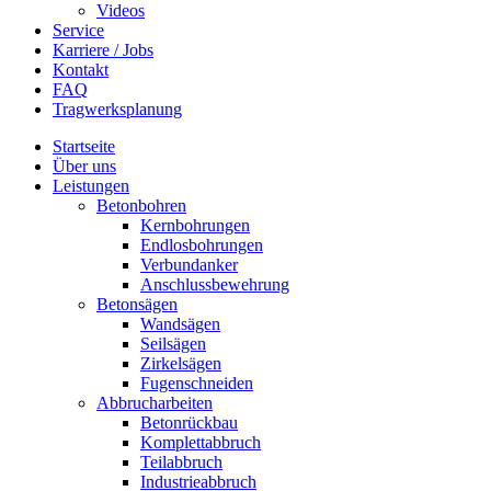
Videos
Service
Karriere / Jobs
Kontakt
FAQ
Tragwerksplanung
Startseite
Über uns
Leistungen
Betonbohren
Kernbohrungen
Endlosbohrungen
Verbundanker
Anschlussbewehrung
Betonsägen
Wandsägen
Seilsägen
Zirkelsägen
Fugenschneiden
Abbrucharbeiten
Betonrückbau
Komplettabbruch
Teilabbruch
Industrieabbruch