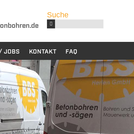
Suche
Suchbegriffe
onbohren.de
/ JOBS
KONTAKT
FAQ
harbeiten
Sonstige
Leistungen
ckbau
Bauwerksabdichtung
tabbruch
ruch