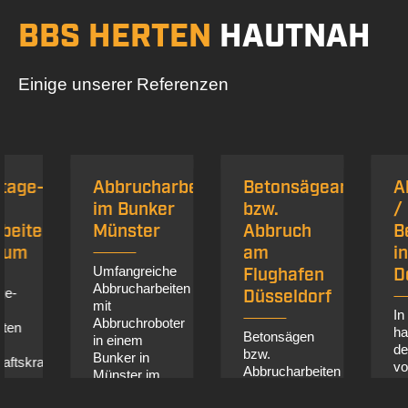
BBS HERTEN
HAUTNAH
Einige unserer Referenzen
Abbrucharbeiten
Betonsägearbeiten
Abbruc
im Bunker
bzw.
/
n
Münster
Abbruch
Betonr
am
in
Umfangreiche
Flughafen
Dortmu
Abbrucharbeiten
Düsseldorf
mit
In Dortmu
Abbruchroboter
haben wir 
Betonsägen
in einem
den Neub
bzw.
Bunker in
nkenhaus
von ca. 1
Abbrucharbeiten
Münster im
Eigenhei
am Flughafen
Rahmen der
ein
Düsseldorf.