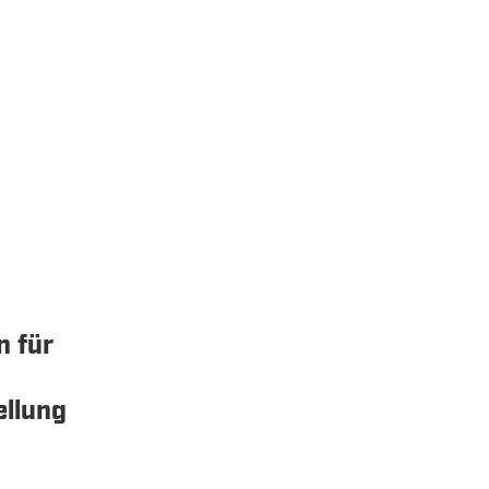
n für
llung