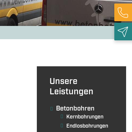
ieabbruch
Rück
Unsere
Leistungen
Betonbohren
Kernbohrungen
Endlosbohrungen