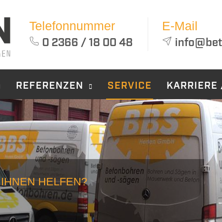
Telefonnummer
E-Mail
0 2366 / 18 00 48
info@bet
REFERENZEN
SERVICE
KARRIERE 
tonbohren
Betonsägen
Abbruc
jekte
traggeber
nbohrungen
Wandsägen
Betonrü
 IHNEN HELFEN?
eos
losbohrungen
Seilsägen
Komplet
bundanker
Zirkelsägen
Teilabb