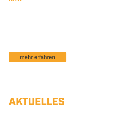
In Bochum wurde nach vierwöchiger
Vorbereitung durch uns die Lohring-Brücke
innerhalb von 5 Nachtschichten bei
Vollsperrung die Lohring-Brücke zersägt und
demontiert.
mehr erfahren
AKTUELLES
BAUVORHABEN
Unsere Arbeiten hautnah