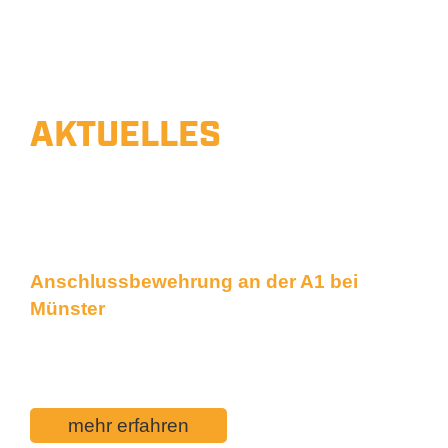
AKTUELLES
BAUVORHABEN
Unsere Arbeiten hautnah
Anschlussbewehrung an der A1 bei
Münster
Kernbohrarbeiten, Fräsarbeiten und Setzen
von Anschlussbewehrung, 95 cm tief
mehr erfahren