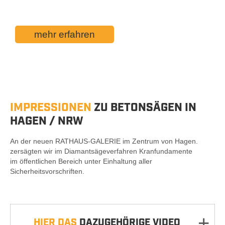
an einer Kläranlage in Dortmund.
mehr erfahren
IMPRESSIONEN
ZU BETONSÄGEN IN
HAGEN / NRW
An der neuen RATHAUS-GALERIE im Zentrum von Hagen.
zersägten wir im Diamantsägeverfahren Kranfundamente
im öffentlichen Bereich unter Einhaltung aller
Sicherheitsvorschriften.
•
•
•
•
•
•
•
•
•
•
•
HIER DAS
DAZUGEHÖRIGE VIDEO