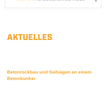
AKTUELLES
BAUVORHABEN
Unsere Arbeiten hautnah
Betonrückbau und Seilsägen an einem
Betonbunker
An einem Betonbunker aus Stahlbeton
wurden im Rahmen der Umbauarbeiten
mittels Betonbohren und Seilsägen
großformatige Teile aus Wänden und