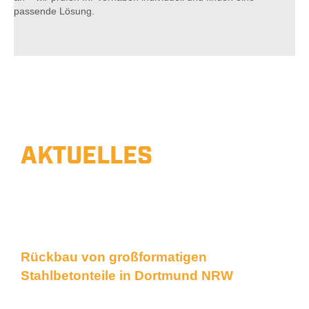
passende Lösung.
AKTUELLES
BAUVORHABEN
Unsere Arbeiten hautnah
Rückbau von großformatigen
Stahlbetonteile in Dortmund NRW
Kernbohrungen, wandsägen und Seilsägen