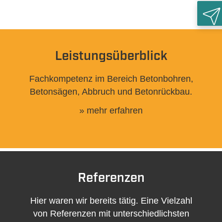
•
•
•
•
•
•
Leistungsüberblick
Rück
Fachkompetenz im Bereich Betonbohren,
Betonsägen, Abbruch und Betonrückbau.
» mehr erfahren
Referenzen
Hier waren wir bereits tätig. Eine Vielzahl
von Referenzen mit unterschiedlichsten