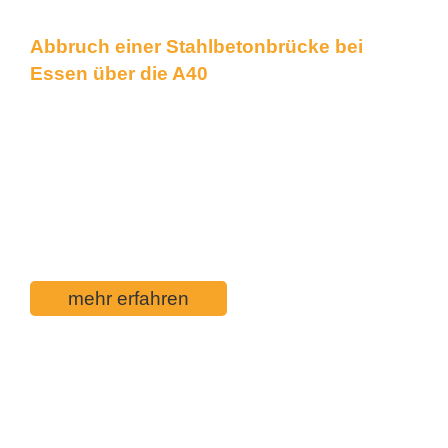
Abbruch einer Stahlbetonbrücke bei
Essen über die A40
In einer einzigen Nacht zwischen 21:00 und
07:00 Uhr wurde eine Fussgängerbrücke
über die A40 demontiert und fachgerecht
zerkleinert und abtransportiert. Die A40 war
die ganze Zeit in beide Fahrtrichtungen
gesperrt.
mehr erfahren