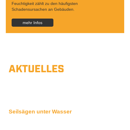
Feuchtigkeit zählt zu den häufigsten
Schadensursachen an Gebäuden.
mehr Infos
AKTUELLES
BAUVORHABEN
Unsere Arbeiten hautnah
Seilsägen unter Wasser
Bagger im See versunken und konnte nicht
geborgen werden. Musste in 13m Tiefe