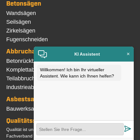
Betonsägen
Navigation
Wandsägen
überspringen
Seilsägen
Zirkelsägen
Fugenschneiden
Abbrucharbeiten
×
KI Assistent
Navigation
Betonrückbau
überspringen
Komplettabbruch
Willkommen! Ich bin Ihr virtueller
Assistent. Wie kann ich Ihnen helfen?
Teilabbruch
Industrieabbruch
Asbestsanierung
Navigation
Bauwerksabdichtung
überspringen
Qualitätssicherung
Qualität ist uns wichtig. Wir sind Mitglied im
Fachverband und DEKRA-zertifiziert