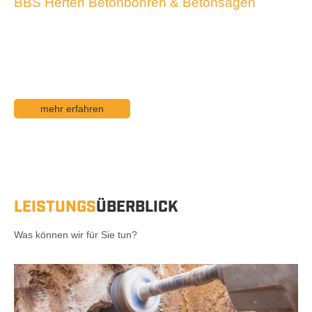
BBS Herten Betonbohren & Betonsägen
SEIT ÜBER 25 JAHREN FÜR SIE IM
EINSATZ
mehr erfahren
LEISTUNGS
ÜBERBLICK
Was können wir für Sie tun?