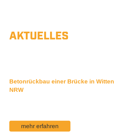
AKTUELLES
BAUVORHABEN
Unsere Arbeiten hautnah
Betonrückbau einer Brücke in Witten
NRW
In Witten wurde durch uns über Nacht eine
Brücke der DB abmontiert.
mehr erfahren