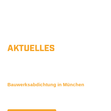
AKTUELLES
BAUVORHABEN
Unsere Arbeiten hautnah
Bauwerksabdichtung in München
Mechanische Horizontalsperre im
Edelstahlblech-Verfahren.