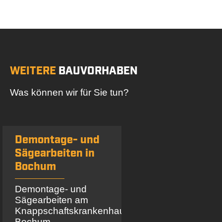
WEITERE
BAUVORHABEN
Was können wir für Sie tun?
Demontage- und
Seilsägen unter
Sägearbeiten in
Wasser in NRW
Bochum
Abtrennen eines
Bagger-Auslegers
Demontage- und
unter Wasser
Sägearbeiten am
Knappschaftskrankenhaus
mehr Infos
Bochum