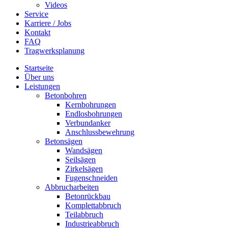
Videos
Service
Karriere / Jobs
Kontakt
FAQ
Tragwerksplanung
Startseite
Über uns
Leistungen
Betonbohren
Kernbohrungen
Endlosbohrungen
Verbundanker
Anschlussbewehrung
Betonsägen
Wandsägen
Seilsägen
Zirkelsägen
Fugenschneiden
Abbrucharbeiten
Betonrückbau
Komplettabbruch
Teilabbruch
Industrieabbruch