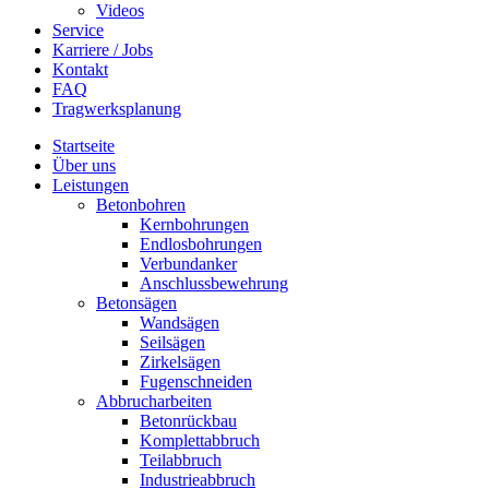
Videos
Service
Karriere / Jobs
Kontakt
FAQ
Tragwerksplanung
Startseite
Über uns
Leistungen
Betonbohren
Kernbohrungen
Endlosbohrungen
Verbundanker
Anschlussbewehrung
Betonsägen
Wandsägen
Seilsägen
Zirkelsägen
Fugenschneiden
Abbrucharbeiten
Betonrückbau
Komplettabbruch
Teilabbruch
Industrieabbruch