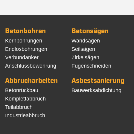
Betonbohren
Betonsägen
Navigation
Navigation
Kernbohrungen
Wandsägen
überspringen
überspringen
Endlosbohrungen
Seilsägen
Verbundanker
Zirkelsägen
Anschlussbewehrung
Fugenschneiden
Abbrucharbeiten
Asbestsanierung
Navigation
Navigation
Betonrückbau
Bauwerksabdichtung
überspringen
überspringen
Komplettabbruch
Teilabbruch
Industrieabbruch