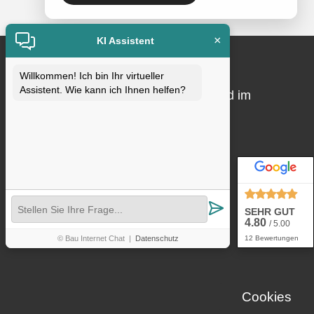
×
KI Assistent
Qualitätssicherung
Willkommen! Ich bin Ihr virtueller
Assistent. Wie kann ich Ihnen helfen?
Qualität ist uns wichtig. Wir sind Mitglied im
Fachverband und DEKRA-zertifiziert
SEHR GUT
4.80
/ 5.00
© Bau Internet Chat
|
Datenschutz
12 Bewertungen
Cookies