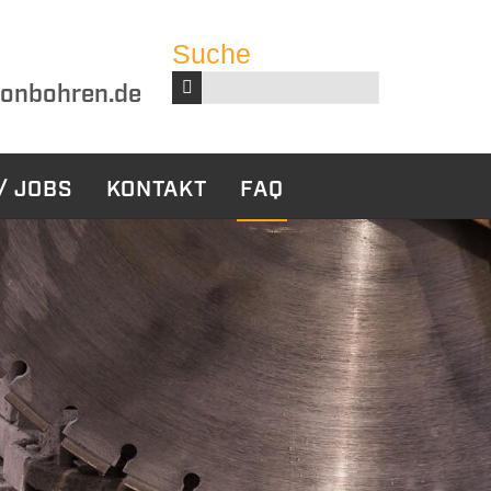
Suche
Suchbegriffe
onbohren.de
/ JOBS
KONTAKT
FAQ
harbeiten
Sonstige
Leistungen
ckbau
Bauwerksabdichtung
tabbruch
ruch