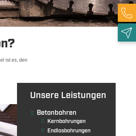
ieabbruch
on?
l ist es, den
Rück
Unsere Leistungen
Betonbohren
Kernbohrungen
Endlosbohrungen