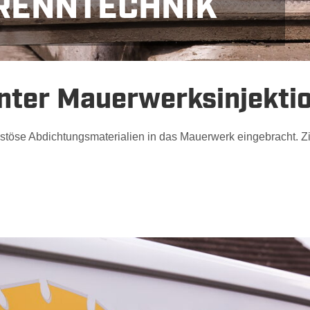
RENNTECHNIK
chlussbewehrung
Fugenschneiden
Industr
nter Mauerwerksinjekti
stöse Abdichtungsmaterialien in das Mauerwerk eingebracht. Zie