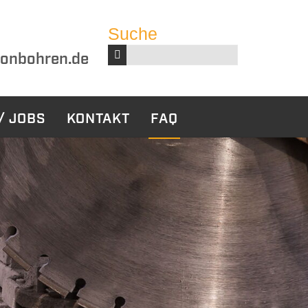
Suche
Suchbegriffe
onbohren.de
/ JOBS
KONTAKT
FAQ
harbeiten
Sonstige
Leistungen
ckbau
Bauwerksabdichtung
tabbruch
ruch