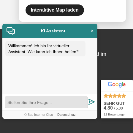
Interaktive Map laden
×
KI Assistent
Qualitätssicherung
Willkommen! Ich bin Ihr virtueller
Assistent. Wie kann ich Ihnen helfen?
Qualität ist uns wichtig. Wir sind Mitglied im
Fachverband und DEKRA-zertifiziert
SEHR GUT
4.80
/ 5.00
© Bau Internet Chat
|
Datenschutz
12 Bewertungen