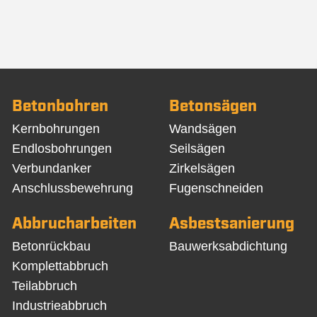
Betonbohren
Betonsägen
Navigation
Navigation
Kernbohrungen
Wandsägen
überspringen
überspringen
Endlosbohrungen
Seilsägen
Verbundanker
Zirkelsägen
Anschlussbewehrung
Fugenschneiden
Abbrucharbeiten
Asbestsanierung
Navigation
Navigation
Betonrückbau
Bauwerksabdichtung
überspringen
überspringen
Komplettabbruch
Teilabbruch
Industrieabbruch