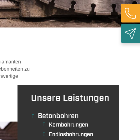
ieabbruch
ediamanten
Rück
nebenheiten zu
chwertige
Unsere Leistungen
Betonbohren
Kernbohrungen
Endlosbohrungen