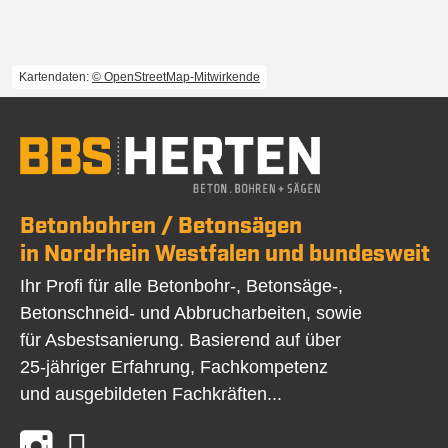
Kartendaten:
© OpenStreetMap-Mitwirkende
Betonbohren / Betonsägen
in Nordrhein Westfalen und bundesweit
Ihr Profi für alle Betonbohr-, Betonsäge-,
Betonschneid- und Abbrucharbeiten, sowie
für Asbestsanierung. Basierend auf über
25-jähriger Erfahrung, Fachkompetenz
und ausgebildeten Fachkräften...