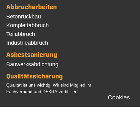
Abbrucharbeiten
Navigation
Betonrückbau
überspringen
Komplettabbruch
Teilabbruch
Industrieabbruch
Asbestsanierung
Navigation
Bauwerksabdichtung
überspringen
Qualitätssicherung
Qualität ist uns wichtig. Wir sind Mitglied im
Fachverband und DEKRA-zertifiziert
Cookies
©2026 BBS Herten GmbH | Web Programmierung:
Zahn Internet Consult
Navigation
Startseite
Kontakt
Impressum
Datenschutz
AGB