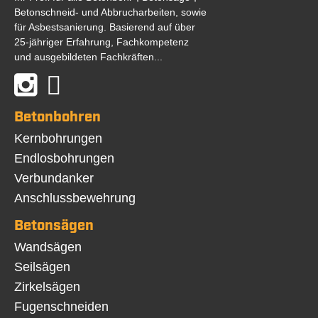
Betonschneid- und Abbrucharbeiten, sowie
für Asbestsanierung. Basierend auf über
25-jähriger Erfahrung, Fachkompetenz
und ausgebildeten Fachkräften...
Betonbohren
Navigation
Kernbohrungen
überspringen
Endlosbohrungen
Verbundanker
Anschlussbewehrung
Betonsägen
Navigation
Wandsägen
überspringen
Seilsägen
Zirkelsägen
Fugenschneiden