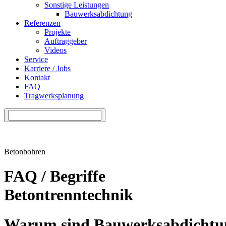
Sonstige Leistungen
Bauwerksabdichtung
Referenzen
Projekte
Auftraggeber
Videos
Service
Karriere / Jobs
Kontakt
FAQ
Tragwerksplanung
Betonbohren
FAQ / Begriffe
Betontrenntechnik
Warum sind Bauwerksabdichtun