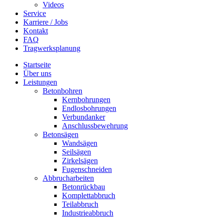
Videos
Service
Karriere / Jobs
Kontakt
FAQ
Tragwerksplanung
Startseite
Über uns
Leistungen
Betonbohren
Kernbohrungen
Endlosbohrungen
Verbundanker
Anschlussbewehrung
Betonsägen
Wandsägen
Seilsägen
Zirkelsägen
Fugenschneiden
Abbrucharbeiten
Betonrückbau
Komplettabbruch
Teilabbruch
Industrieabbruch