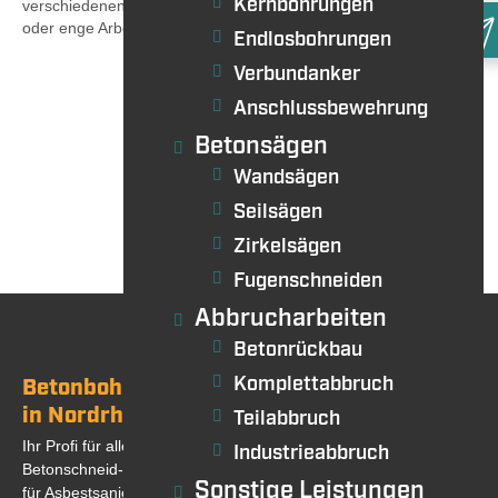
Kernbohrungen
verschiedenen Einsatzorten verwenden – ideal für Baustellen
oder enge Arbeitsbereiche.
Endlosbohrungen
Verbundanker
Anschlussbewehrung
Betonsägen
Rück
Wandsägen
Seilsägen
Zirkelsägen
Fugenschneiden
Abbrucharbeiten
Betonrückbau
Komplettabbruch
Betonbohren / Betonsägen
in Nordrhein Westfalen und bundesweit
Teilabbruch
Ihr Profi für alle Betonbohr-, Betonsäge-,
Industrieabbruch
Betonschneid- und Abbrucharbeiten, sowie
Sonstige Leistungen
für Asbestsanierung. Basierend auf über