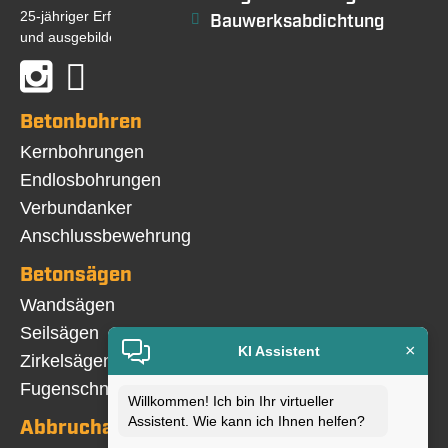
25-jähriger Erfahrung, Fachkompetenz
Bauwerksabdichtung
und ausgebildeten Fachkräften...
Betonbohren
Navigation
Kernbohrungen
überspringen
Endlosbohrungen
Verbundanker
Anschlussbewehrung
Betonsägen
Navigation
Wandsägen
überspringen
Seilsägen
×
KI Assistent
Zirkelsägen
Fugenschneiden
Willkommen! Ich bin Ihr virtueller
Assistent. Wie kann ich Ihnen helfen?
Abbrucharbeiten