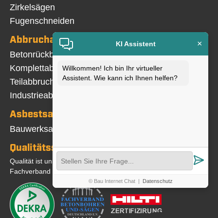
Zirkelsägen
Fugenschneiden
Abbrucharbeiten
×
KI Assistent
Navigation
Betonrückbau
überspringen
Komplettabbruch
Willkommen! Ich bin Ihr virtueller
Assistent. Wie kann ich Ihnen helfen?
Teilabbruch
Industrieabbruch
Asbestsanierung
Navigation
Bauwerksabdichtung
überspringen
Qualitätssicherung
Qualität ist uns wichtig. Wir sind Mitglied im
Fachverband und DEKRA-zertifiziert
© Bau Internet Chat
|
Datenschutz