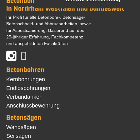
Betonbohren / Betonsägen
in Nordrhein Westfalen und bundesweit
Ihr Profi für alle Betonbohr-, Betonsäge-,
Betonschneid- und Abbrucharbeiten, sowie
für Asbestsanierung. Basierend auf über
25-jähriger Erfahrung, Fachkompetenz
und ausgebildeten Fachkräften...
Betonbohren
Navigation
Kernbohrungen
überspringen
Endlosbohrungen
Verbundanker
Anschlussbewehrung
Betonsägen
Navigation
Wandsägen
überspringen
Seilsägen