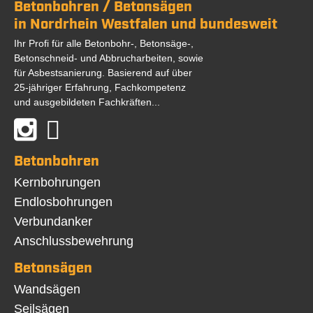
Betonbohren / Betonsägen
in Nordrhein Westfalen und bundesweit
Ihr Profi für alle Betonbohr-, Betonsäge-,
Betonschneid- und Abbrucharbeiten, sowie
für Asbestsanierung. Basierend auf über
25-jähriger Erfahrung, Fachkompetenz
und ausgebildeten Fachkräften...
Betonbohren
Navigation
Kernbohrungen
überspringen
Endlosbohrungen
Verbundanker
Anschlussbewehrung
Betonsägen
Navigation
Wandsägen
überspringen
Seilsägen