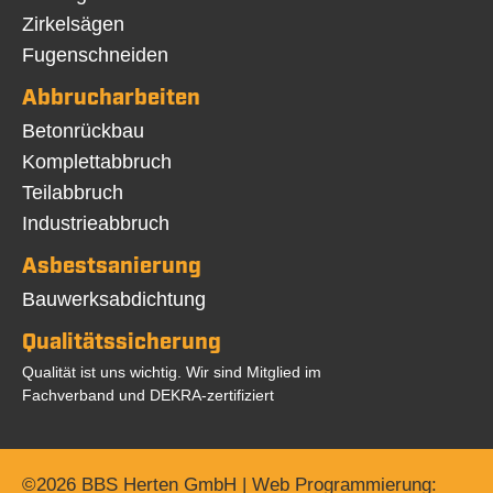
Zirkelsägen
Fugenschneiden
Abbrucharbeiten
Navigation
Betonrückbau
überspringen
Komplettabbruch
Teilabbruch
Industrieabbruch
Asbestsanierung
Navigation
Bauwerksabdichtung
überspringen
Qualitätssicherung
Qualität ist uns wichtig. Wir sind Mitglied im
Fachverband und DEKRA-zertifiziert
©2026 BBS Herten GmbH | Web Programmierung: