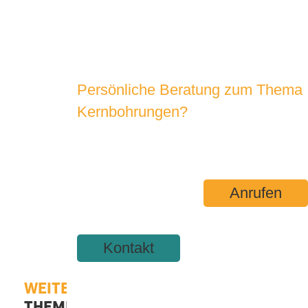
Persönliche Beratung zum Thema
Kernbohrungen?
SPRECHEN SIE UNS AN!
Anrufen
Kontakt
WEITERFÜHRENDE
THEMEN