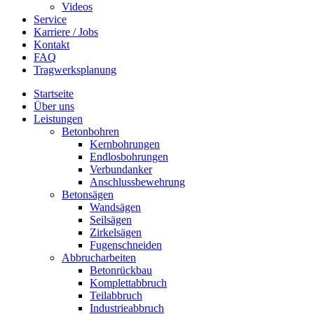
Videos
Service
Karriere / Jobs
Kontakt
FAQ
Tragwerksplanung
Startseite
Über uns
Leistungen
Betonbohren
Kernbohrungen
Endlosbohrungen
Verbundanker
Anschlussbewehrung
Betonsägen
Wandsägen
Seilsägen
Zirkelsägen
Fugenschneiden
Abbrucharbeiten
Betonrückbau
Komplettabbruch
Teilabbruch
Industrieabbruch