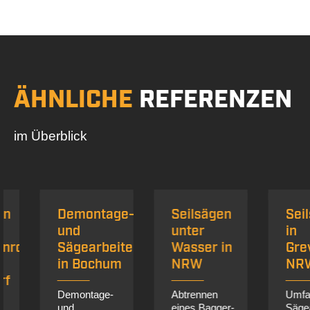
ÄHNLICHE
REFERENZEN
im Überblick
Demontage-
Seilsägen
Seilsäg
und
unter
in
ohren
Sägearbeiten
Wasser in
Greven
in Bochum
NRW
NRW
Demontage-
Abtrennen
Umfangre
und
eines Bagger-
Sägearbei