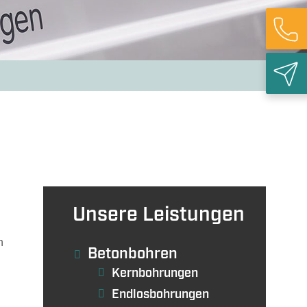
ieabbruch
Rück
Unsere Leistungen
n
Betonbohren
Kernbohrungen
Endlosbohrungen