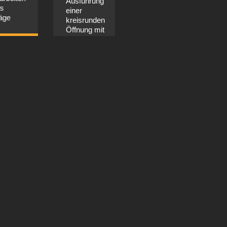
Ausführung
Kläranlage
einer
Dortmund
Ze
kreisrunden
zweiter
Ab
Öffnung mit
Bauabschnitt
Sta
1,5m
 Infos
ein
Durchmesser
En
mehr Infos
au
Düs
mehr Infos
Fl