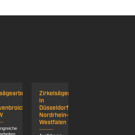
earbeiten
Zirkelsägen
Betonsägen
Se
in
in
v
broich
Düsseldorf
Dortmund,
St
Nordrhein-
Ruhrgebiet
in
Westfalen
NRW
Dü
iche
/
ten