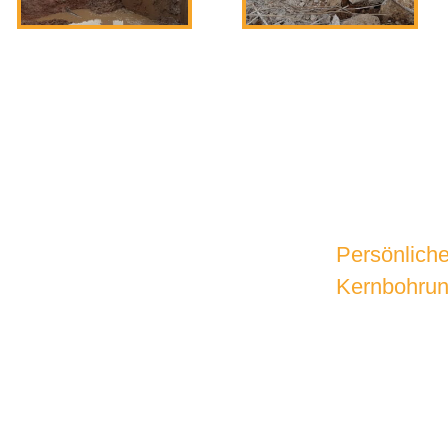
Persönlich
Kernbohru
SPREC