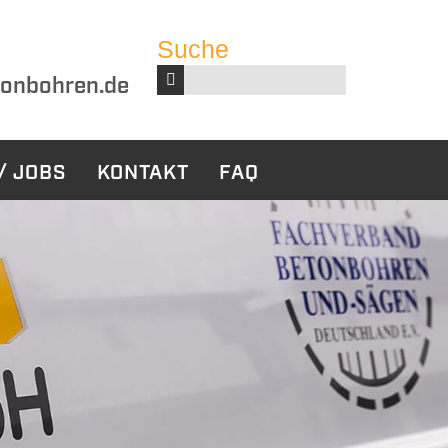
Suche
Suchbegriffe
onbohren.de
/ JOBS
KONTAKT
FAQ
harbeiten
Sonstige
Leistungen
ckbau
Bauwerksabdichtung
tabbruch
ruch