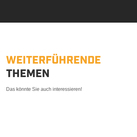
Betonsägen
WEITERFÜHRENDE
Wandsägen in
THEMEN
Beton, Stahlbeton,
Naturstein &
Das könnte Sie auch interessieren!
Mauerwerk