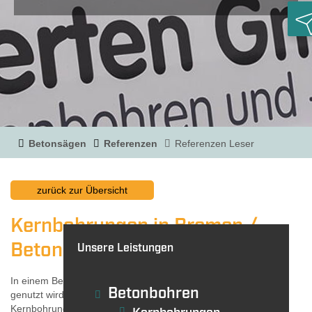
R
Betonsägen
Referenzen
Referenzen Leser
zurück zur Übersicht
Kernbohrungen in Bremen /
Betonbunker
Unsere Leistungen
In einem Betonbunker in Bremen, der als Oldtimergarage
Betonbohren
genutzt wird, haben wir in mehreren Wänden 900er
Kernbohrungen (DM: 90 cm) als Fensteröffnungen ausgeführt.