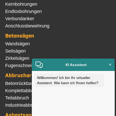
Navigation
Kernbohrungen
überspringen
Endlosbohrungen
Verbundanker
Anschlussbewehrung
Betonsägen
Navigation
Wandsägen
überspringen
Seilsägen
Zirkelsägen
×
KI Assistent
Fugenschneiden
Abbrucharbeiten
Willkommen! Ich bin Ihr virtueller
Navigation
Assistent. Wie kann ich Ihnen helfen?
Betonrückbau
überspringen
Komplettabbruch
Teilabbruch
Industrieabbruch
Asbestsanierung