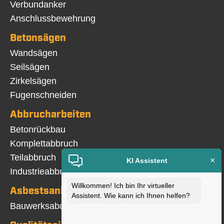
Verbundanker
Anschlussbewehrung
Betonsägen
Navigation
Wandsägen
überspringen
Seilsägen
Zirkelsägen
Fugenschneiden
Abbrucharbeiten
Navigation
Betonrückbau
überspringen
Komplettabbruch
Teilabbruch
×
KI Assistent
Industrieabbruch
Willkommen! Ich bin Ihr virtueller
Asbestsanierung
Assistent. Wie kann ich Ihnen helfen?
Navigation
Bauwerksabdichtung
überspringen