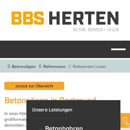
Betonsägen
Referenzen
Referenzen Leser
BBS HERTEN
zurück zur Übersicht
REFERENZEN
Betonsägen in Dortmund
Unsere Leistungen
In einer Kläranlage mussten wir Teile der Kläranlage in Form
großformatiger Stahlbetonbalken absägen, dabei sichern,
demontien und auf Sattelschlepper verladen sowie entsorgen.
Betonbohren