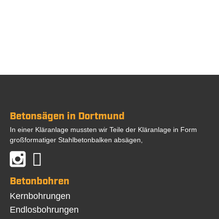
Betonsägen in Dortmund
In einer Kläranlage mussten wir Teile der Kläranlage in Form
großformatiger Stahlbetonbalken absägen,
Betonbohren
Navigation
Kernbohrungen
überspringen
Endlosbohrungen