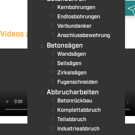
Kernbohrungen
•
Endlosbohrungen
Verbundanker
Videos zur Referenz
Anschlussbewehrung
R
Betonsägen
Wandsägen
Seilsägen
Zirkelsägen
Fugenschneiden
Abbrucharbeiten
Betonrückbau
Komplettabbruch
Teilabbruch
Industrieabbruch