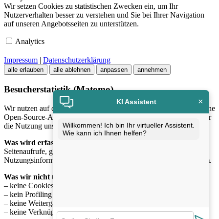
Wir setzen Cookies zu statistischen Zwecken ein, um Ihr
Nutzerverhalten besser zu verstehen und Sie bei Ihrer Navigation
auf unseren Angebotsseiten zu unterstützen.
Analytics
Impressum
|
Datenschutzerklärung
alle erlauben
alle ablehnen
anpassen
annehmen
Besucherstatistik (Matomo)
×
KI Assistent
Wir nutzen auf dieser Website
Matomo
, eine datenschutzfreundliche
Open-Source-Analyse-Software, um anonymisierte Statistiken über
Willkommen! Ich bin Ihr virtueller Assistent.
die Nutzung unserer Website zu erhalten.
Wie kann ich Ihnen helfen?
Was wird erfasst?
Seitenaufrufe, genutzte Geräteklassen und allgemeine
Nutzungsinformationen – ausschliesslich in
anonymisierter Form
.
Was wir nicht tun:
– keine Cookies zur Wiedererkennung
– kein Profiling einzelner Nutzer
– keine Weitergabe der Daten an Dritte
– keine Verknüpfung mit personenbezogenen Daten