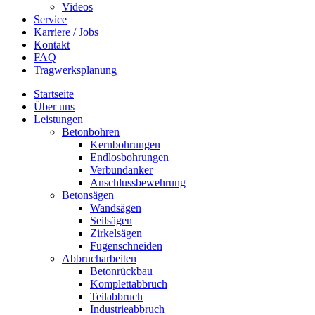
Videos
Service
Karriere / Jobs
Kontakt
FAQ
Tragwerksplanung
Startseite
Über uns
Leistungen
Betonbohren
Kernbohrungen
Endlosbohrungen
Verbundanker
Anschlussbewehrung
Betonsägen
Wandsägen
Seilsägen
Zirkelsägen
Fugenschneiden
Abbrucharbeiten
Betonrückbau
Komplettabbruch
Teilabbruch
Industrieabbruch