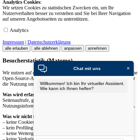
Analytics Cookies
:
Wir setzen Cookies zu statistischen Zwecken ein, um Ihr
Nutzerverhalten besser zu verstehen und Sie bei Ihrer Navigation
auf unseren Angebotsseiten zu unterstützen.
Analytics
Impressum
|
Datenschutzerklärung
alle erlauben
alle ablehnen
anpassen
annehmen
Besucherstatistik (Matomo)
×
Chat mit uns
Wir nutzen auf dieser Website
Matomo
, eine datenschutzfreundliche
Open-Source-Analyse-Software, um anonymisierte Statistiken über
Willkommen! Ich bin Ihr virtueller Assistent.
die Nutzung unserer Website zu erhalten.
Wie kann ich Ihnen helfen?
Was wird erfasst?
Seitenaufrufe, genutzte Geräteklassen und allgemeine
Nutzungsinformationen – ausschliesslich in
anonymisierter Form
.
Was wir nicht tun:
– keine Cookies zur Wiedererkennung
– kein Profiling einzelner Nutzer
– keine Weitergabe der Daten an Dritte
– keine Verknüpfung mit personenbezogenen Daten