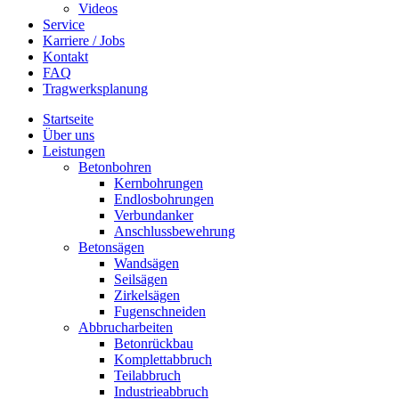
Videos
Service
Karriere / Jobs
Kontakt
FAQ
Tragwerksplanung
Startseite
Über uns
Leistungen
Betonbohren
Kernbohrungen
Endlosbohrungen
Verbundanker
Anschlussbewehrung
Betonsägen
Wandsägen
Seilsägen
Zirkelsägen
Fugenschneiden
Abbrucharbeiten
Betonrückbau
Komplettabbruch
Teilabbruch
Industrieabbruch