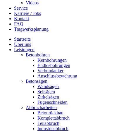
Videos
Service
Karriere / Jobs
Kontakt
FAQ
Tragwerksplanung
Startseite
Über uns
Leistungen
Betonbohren
Kernbohrungen
Endlosbohrungen
Verbundanker
Anschlussbewehrung
Betonsägen
Wandsägen
Seilsägen
Zirkelsägen
Fugenschneiden
Abbrucharbeiten
Betonrückbau
Komplettabbruch
Teilabbruch
Industrieabbruch