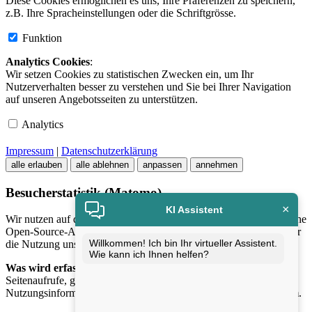
Diese Cookies ermöglichen es uns, Ihre Präferenzen zu speichern,
z.B. Ihre Spracheinstellungen oder die Schriftgrösse.
Funktion
Analytics Cookies
:
Wir setzen Cookies zu statistischen Zwecken ein, um Ihr
Nutzerverhalten besser zu verstehen und Sie bei Ihrer Navigation
auf unseren Angebotsseiten zu unterstützen.
Analytics
Impressum
|
Datenschutzerklärung
alle erlauben
alle ablehnen
anpassen
annehmen
Besucherstatistik (Matomo)
×
KI Assistent
Wir nutzen auf dieser Website
Matomo
, eine datenschutzfreundliche
Open-Source-Analyse-Software, um anonymisierte Statistiken über
Willkommen! Ich bin Ihr virtueller Assistent.
die Nutzung unserer Website zu erhalten.
Wie kann ich Ihnen helfen?
Was wird erfasst?
Seitenaufrufe, genutzte Geräteklassen und allgemeine
Nutzungsinformationen – ausschliesslich in
anonymisierter Form
.