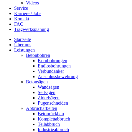
Videos
Service
Karriere / Jobs
Kontakt
FAQ
Tragwerksplanung
Startseite
Über uns
Leistungen
Betonbohren
Kernbohrungen
Endlosbohrungen
Verbundanker
Anschlussbewehrung
Betonsägen
Wandsägen
Seilsägen
Zirkelsägen
Fugenschneiden
Abbrucharbeiten
Betonrückbau
Komplettabbruch
Teilabbruch
Industrieabbruch