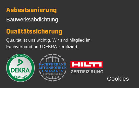
Asbestsanierung
Navigation
Bauwerksabdichtung
überspringen
Qualitätssicherung
Qualität ist uns wichtig. Wir sind Mitglied im
Fachverband und DEKRA-zertifiziert
Cookies
©2026 BBS Herten GmbH | Web Programmierung:
Zahn Internet Consult
Navigation
Startseite
Kontakt
Impressum
Datenschutz
AGB
überspringen
Beiträge
FAQ
Cookie Einstellungen
Statistik
Willkommen! Ich bin Ihr virtueller Assistent. Wie