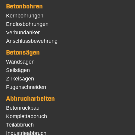
Betonbohren
Navigation
Kernbohrungen
überspringen
Endlosbohrungen
Verbundanker
Anschlussbewehrung
Betonsägen
Navigation
Wandsägen
überspringen
Seilsägen
Zirkelsägen
Fugenschneiden
Abbrucharbeiten
Navigation
Betonrückbau
überspringen
Komplettabbruch
Teilabbruch
Industrieabbruch