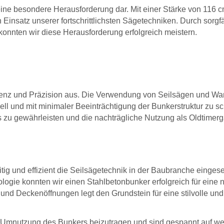
ine besondere Herausforderung dar. Mit einer Stärke von 116 cm
Einsatz unserer fortschrittlichsten Sägetechniken. Durch sorgfä
onnten wir diese Herausforderung erfolgreich meistern.
izienz und Präzision aus. Die Verwendung von Seilsägen und W
ll und mit minimaler Beeinträchtigung der Bunkerstruktur zu sc
es zu gewährleisten und die nachträgliche Nutzung als Oldtimer
itig und effizient die Seilsägetechnik in der Baubranche einges
logie konnten wir einen Stahlbetonbunker erfolgreich für eine
 und Deckenöffnungen legt den Grundstein für eine stilvolle und
en Umnutzung des Bunkers beizutragen und sind gespannt auf we