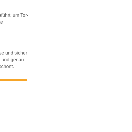
ührt, um Tor-
te
se und sicher
r und genau
schont.