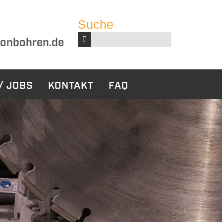
Suche
Suchbegriffe
onbohren.de
/ JOBS
KONTAKT
FAQ
harbeiten
Sonstige
Leistungen
ckbau
Bauwerksabdichtung
tabbruch
ruch