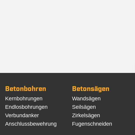
Betonbohren
Betonsägen
Navigation
Navigation
Kernbohrungen
Wandsägen
überspringen
überspringen
Endlosbohrungen
Seilsägen
Verbundanker
Zirkelsägen
Anschlussbewehrung
Fugenschneiden