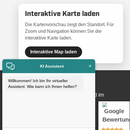
Interaktive Karte laden
Die Kartenvorschau zeigt den Standort. Für
Zoom und Navigation können Sie die
interaktive Karte laden.
Interaktive Map laden
×
KI Assistent
Willkommen! Ich bin Ihr virtueller
Qualitätssicherung
Assistent. Wie kann ich Ihnen helfen?
Qualität ist uns wichtig. Wir sind Mitglied im
Fachverband und DEKRA-zertifiziert