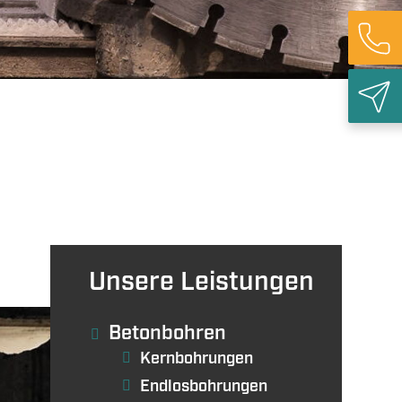
ieabbruch
Rück
Unsere Leistungen
Betonbohren
Kernbohrungen
Endlosbohrungen