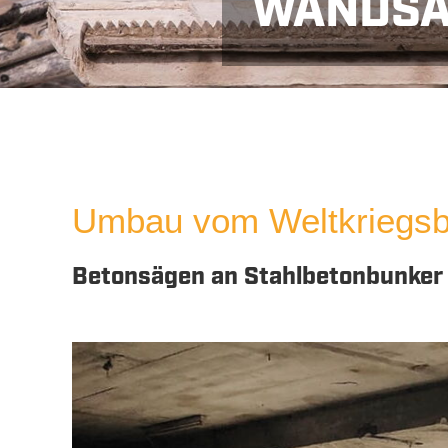
WANDSÄ
Ans
Umbau vom Weltkriegsb
Betonsägen an Stahlbetonbunker 