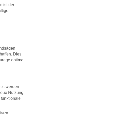
 ist der
ltige
andsägen
haffen. Dies
garage optimal
etzt werden
 neue Nutzung
 funktionale
itere