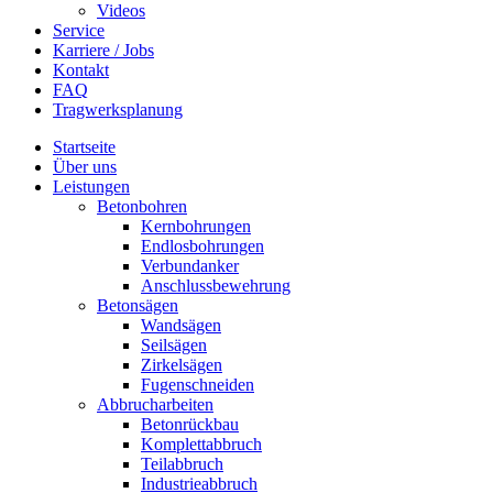
Videos
Service
Karriere / Jobs
Kontakt
FAQ
Tragwerksplanung
Startseite
Über uns
Leistungen
Betonbohren
Kernbohrungen
Endlosbohrungen
Verbundanker
Anschlussbewehrung
Betonsägen
Wandsägen
Seilsägen
Zirkelsägen
Fugenschneiden
Abbrucharbeiten
Betonrückbau
Komplettabbruch
Teilabbruch
Industrieabbruch