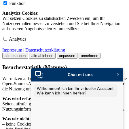
Funktion
Analytics Cookies
:
Wir setzen Cookies zu statistischen Zwecken ein, um Ihr
Nutzerverhalten besser zu verstehen und Sie bei Ihrer Navigation
auf unseren Angebotsseiten zu unterstützen.
Analytics
Impressum
|
Datenschutzerklärung
alle erlauben
alle ablehnen
anpassen
annehmen
Besucherstatistik (Matomo)
×
Chat mit uns
Wir nutzen auf dieser Website
Matomo
, eine datenschutzfreundliche
Open-Source-Analyse-Software, um anonymisierte Statistiken über
Willkommen! Ich bin Ihr virtueller Assistent.
die Nutzung unserer Website zu erhalten.
Wie kann ich Ihnen helfen?
Was wird erfasst?
Seitenaufrufe, genutzte Geräteklassen und allgemeine
Nutzungsinformationen – ausschliesslich in
anonymisierter Form
.
Was wir nicht tun:
– keine Cookies zur Wiedererkennung