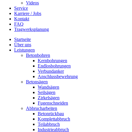
Videos
Service
Karriere / Jobs
Kontakt
FAQ
Tragwerksplanung
Startseite
Über uns
Leistungen
Betonbohren
Kernbohrungen
Endlosbohrungen
Verbundanker
Anschlussbewehrung
Betonsägen
Wandsägen
Seilsägen
Zirkelsägen
Fugenschneiden
Abbrucharbeiten
Betonrückbau
Komplettabbruch
Teilabbruch
Industrieabbruch